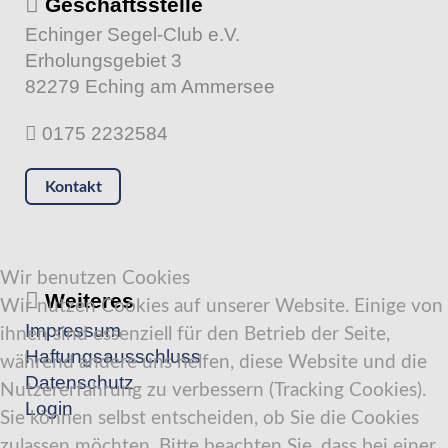
Geschäftsstelle
Echinger Segel-Club e.V.
Erholungsgebiet 3
82279 Eching am Ammersee
0175 2232584
Kontakt
Wir benutzen Cookies
Weiteres
Wir nutzen Cookies auf unserer Website. Einige von
Impressum
ihnen sind essenziell für den Betrieb der Seite,
Haftungsausschluss
während andere uns helfen, diese Website und die
Datenschutz
Nutzererfahrung zu verbessern (Tracking Cookies).
Login
Sie können selbst entscheiden, ob Sie die Cookies
zulassen möchten. Bitte beachten Sie, dass bei einer