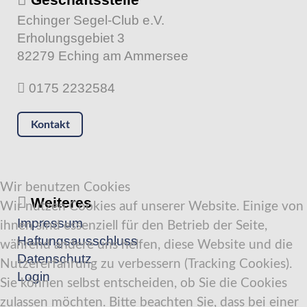
Echinger Segel-Club e.V.
Erholungsgebiet 3
82279 Eching am Ammersee
0175 2232584
Kontakt
Wir benutzen Cookies
Weiteres
Wir nutzen Cookies auf unserer Website. Einige von
Impressum
ihnen sind essenziell für den Betrieb der Seite,
Haftungsausschluss
während andere uns helfen, diese Website und die
Datenschutz
Nutzererfahrung zu verbessern (Tracking Cookies).
Login
Sie können selbst entscheiden, ob Sie die Cookies
zulassen möchten. Bitte beachten Sie, dass bei einer