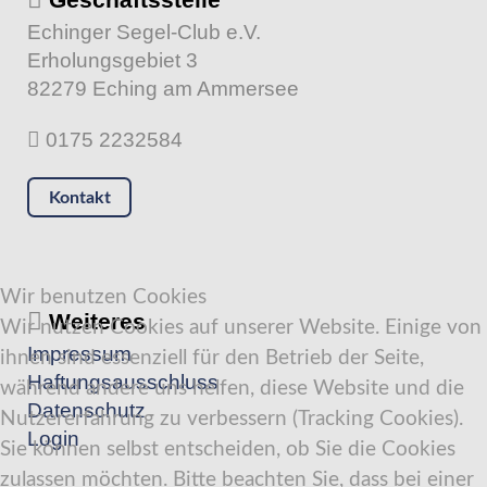
Echinger Segel-Club e.V.
Erholungsgebiet 3
82279 Eching am Ammersee
0175 2232584
Kontakt
Wir benutzen Cookies
Weiteres
Wir nutzen Cookies auf unserer Website. Einige von
Impressum
ihnen sind essenziell für den Betrieb der Seite,
Haftungsausschluss
während andere uns helfen, diese Website und die
Datenschutz
Nutzererfahrung zu verbessern (Tracking Cookies).
Login
Sie können selbst entscheiden, ob Sie die Cookies
zulassen möchten. Bitte beachten Sie, dass bei einer