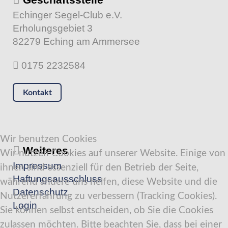
Echinger Segel-Club e.V.
Erholungsgebiet 3
82279 Eching am Ammersee
0175 2232584
Kontakt
Wir benutzen Cookies
Weiteres
Wir nutzen Cookies auf unserer Website. Einige von
Impressum
ihnen sind essenziell für den Betrieb der Seite,
Haftungsausschluss
während andere uns helfen, diese Website und die
Datenschutz
Nutzererfahrung zu verbessern (Tracking Cookies).
Login
Sie können selbst entscheiden, ob Sie die Cookies
zulassen möchten. Bitte beachten Sie, dass bei einer