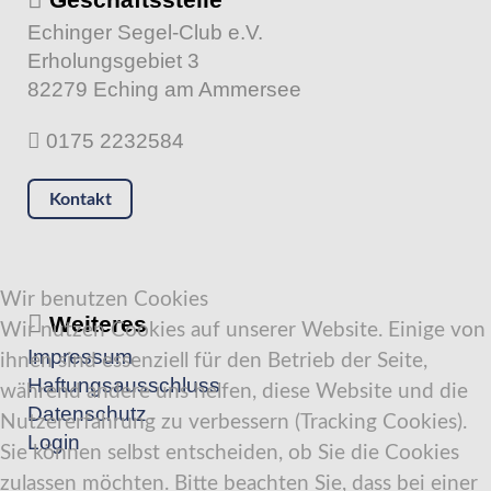
Echinger Segel-Club e.V.
Erholungsgebiet 3
82279 Eching am Ammersee
0175 2232584
Kontakt
Wir benutzen Cookies
Weiteres
Wir nutzen Cookies auf unserer Website. Einige von
Impressum
ihnen sind essenziell für den Betrieb der Seite,
Haftungsausschluss
während andere uns helfen, diese Website und die
Datenschutz
Nutzererfahrung zu verbessern (Tracking Cookies).
Login
Sie können selbst entscheiden, ob Sie die Cookies
zulassen möchten. Bitte beachten Sie, dass bei einer