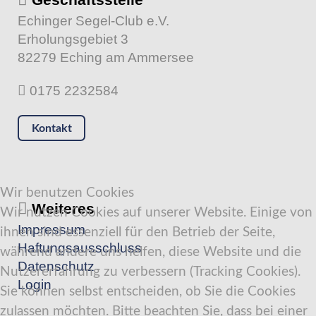
Echinger Segel-Club e.V.
Erholungsgebiet 3
82279 Eching am Ammersee
0175 2232584
Kontakt
Wir benutzen Cookies
Weiteres
Wir nutzen Cookies auf unserer Website. Einige von
Impressum
ihnen sind essenziell für den Betrieb der Seite,
Haftungsausschluss
während andere uns helfen, diese Website und die
Datenschutz
Nutzererfahrung zu verbessern (Tracking Cookies).
Login
Sie können selbst entscheiden, ob Sie die Cookies
zulassen möchten. Bitte beachten Sie, dass bei einer