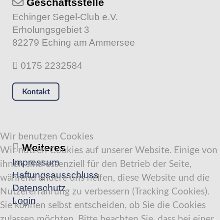
Geschäftsstelle
Echinger Segel-Club e.V.
Erholungsgebiet 3
82279 Eching am Ammersee
0175 2232584
Kontakt
Wir benutzen Cookies
Weiteres
Wir nutzen Cookies auf unserer Website. Einige von
Impressum
ihnen sind essenziell für den Betrieb der Seite,
Haftungsausschluss
während andere uns helfen, diese Website und die
Datenschutz
Nutzererfahrung zu verbessern (Tracking Cookies).
Login
Sie können selbst entscheiden, ob Sie die Cookies
zulassen möchten. Bitte beachten Sie, dass bei einer