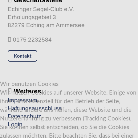
Echinger Segel-Club e.V.
Erholungsgebiet 3
82279 Eching am Ammersee
0175 2232584
Kontakt
Wir benutzen Cookies
Weiteres
Wir nutzen Cookies auf unserer Website. Einige von
Impressum
ihnen sind essenziell für den Betrieb der Seite,
Haftungsausschluss
während andere uns helfen, diese Website und die
Datenschutz
Nutzererfahrung zu verbessern (Tracking Cookies).
Login
Sie können selbst entscheiden, ob Sie die Cookies
zulassen möchten. Bitte beachten Sie, dass bei einer