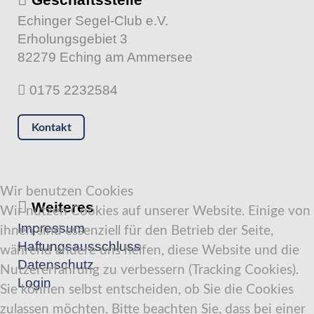
Echinger Segel-Club e.V.
Erholungsgebiet 3
82279 Eching am Ammersee
0175 2232584
Kontakt
Wir benutzen Cookies
Weiteres
Wir nutzen Cookies auf unserer Website. Einige von
Impressum
ihnen sind essenziell für den Betrieb der Seite,
Haftungsausschluss
während andere uns helfen, diese Website und die
Datenschutz
Nutzererfahrung zu verbessern (Tracking Cookies).
Login
Sie können selbst entscheiden, ob Sie die Cookies
zulassen möchten. Bitte beachten Sie, dass bei einer