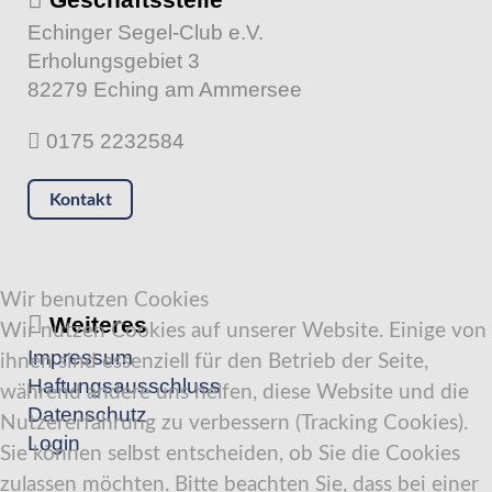
Echinger Segel-Club e.V.
Erholungsgebiet 3
82279 Eching am Ammersee
0175 2232584
Kontakt
Wir benutzen Cookies
Weiteres
Wir nutzen Cookies auf unserer Website. Einige von
Impressum
ihnen sind essenziell für den Betrieb der Seite,
Haftungsausschluss
während andere uns helfen, diese Website und die
Datenschutz
Nutzererfahrung zu verbessern (Tracking Cookies).
Login
Sie können selbst entscheiden, ob Sie die Cookies
zulassen möchten. Bitte beachten Sie, dass bei einer