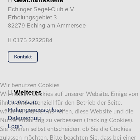
Echinger Segel-Club e.V.
Erholungsgebiet 3
82279 Eching am Ammersee
0175 2232584
Kontakt
Wir benutzen Cookies
Weiteres
Wir nutzen Cookies auf unserer Website. Einige von
Impressum
ihnen sind essenziell für den Betrieb der Seite,
Haftungsausschluss
während andere uns helfen, diese Website und die
Datenschutz
Nutzererfahrung zu verbessern (Tracking Cookies).
Login
Sie können selbst entscheiden, ob Sie die Cookies
zulassen möchten. Bitte beachten Sie, dass bei einer