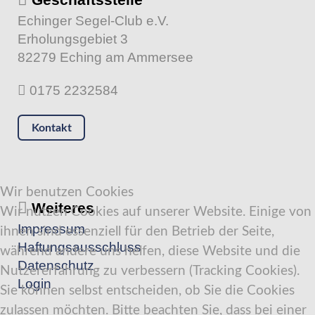
Echinger Segel-Club e.V.
Erholungsgebiet 3
82279 Eching am Ammersee
0175 2232584
Kontakt
Wir benutzen Cookies
Weiteres
Wir nutzen Cookies auf unserer Website. Einige von
Impressum
ihnen sind essenziell für den Betrieb der Seite,
Haftungsausschluss
während andere uns helfen, diese Website und die
Datenschutz
Nutzererfahrung zu verbessern (Tracking Cookies).
Login
Sie können selbst entscheiden, ob Sie die Cookies
zulassen möchten. Bitte beachten Sie, dass bei einer