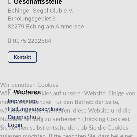
Geschäftsstelle
Echinger Segel-Club e.V.
Erholungsgebiet 3
82279 Eching am Ammersee
0175 2232584
Kontakt
Wir benutzen Cookies
Weiteres
Wir nutzen Cookies auf unserer Website. Einige von
Impressum
ihnen sind essenziell für den Betrieb der Seite,
Haftungsausschluss
während andere uns helfen, diese Website und die
Datenschutz
Nutzererfahrung zu verbessern (Tracking Cookies).
Login
Sie können selbst entscheiden, ob Sie die Cookies
zulassen möchten. Bitte beachten Sie, dass bei einer