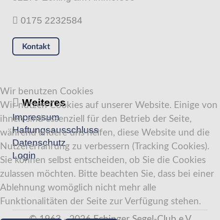
0175 2232584
Kontakt
Wir benutzen Cookies
Weiteres
Wir nutzen Cookies auf unserer Website. Einige von
Impressum
ihnen sind essenziell für den Betrieb der Seite,
Haftungsausschluss
während andere uns helfen, diese Website und die
Datenschutz
Nutzererfahrung zu verbessern (Tracking Cookies).
Login
Sie können selbst entscheiden, ob Sie die Cookies
zulassen möchten. Bitte beachten Sie, dass bei einer
Ablehnung womöglich nicht mehr alle
Funktionalitäten der Seite zur Verfügung stehen.
© 1963 - 2026 Echinger Segel-Club e.V