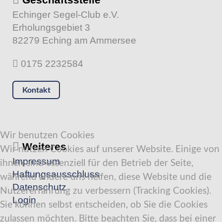
Echinger Segel-Club e.V.
Erholungsgebiet 3
82279 Eching am Ammersee
0175 2232584
Kontakt
Wir benutzen Cookies
Weiteres
Wir nutzen Cookies auf unserer Website. Einige von
Impressum
ihnen sind essenziell für den Betrieb der Seite,
Haftungsausschluss
während andere uns helfen, diese Website und die
Datenschutz
Nutzererfahrung zu verbessern (Tracking Cookies).
Login
Sie können selbst entscheiden, ob Sie die Cookies
zulassen möchten. Bitte beachten Sie, dass bei einer