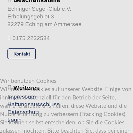
Echinger Segel-Club e.V.
Erholungsgebiet 3
82279 Eching am Ammersee
0175 2232584
Kontakt
Wir benutzen Cookies
Weiteres
Wir nutzen Cookies auf unserer Website. Einige von
Impressum
ihnen sind essenziell für den Betrieb der Seite,
Haftungsausschluss
während andere uns helfen, diese Website und die
Datenschutz
Nutzererfahrung zu verbessern (Tracking Cookies).
Login
Sie können selbst entscheiden, ob Sie die Cookies
zulassen möchten. Bitte beachten Sie, dass bei einer