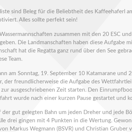
eliste sind Beleg für die Beliebtheit des Kaffeehafer
viert. Alles sollte perfekt sein!
d Wassermannschaften zusammen mit den 20 ESC und 
 ergeben. Die Landmanschaften haben diese Aufgabe mi
schaft hat die Regatta ganz rund über den See gebrac
ese Team.
nn am Sonntag, 19. September 10 Katamarane und 2
er, der freundlicherweise die Aufgabe des Wettfahrt
zur ausgeschriebenen Zeit starten. Den Einrumpfboo
fahrt wurde nach einer kurzen Pause gestartet und 
der gut gelegten Bahn um jeden Dreher und jede Böe
 Alle drei gingen mit 4 Punkten in die Wertung. Gewo
t von Markus Wegmann (BSVR) und Christian Gruber 