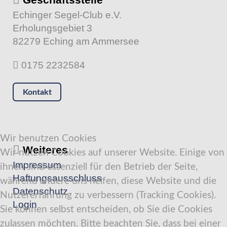
Echinger Segel-Club e.V.
Erholungsgebiet 3
82279 Eching am Ammersee
0175 2232584
Kontakt
Wir benutzen Cookies
Weiteres
Wir nutzen Cookies auf unserer Website. Einige von
Impressum
ihnen sind essenziell für den Betrieb der Seite,
Haftungsausschluss
während andere uns helfen, diese Website und die
Datenschutz
Nutzererfahrung zu verbessern (Tracking Cookies).
Login
Sie können selbst entscheiden, ob Sie die Cookies
zulassen möchten. Bitte beachten Sie, dass bei einer