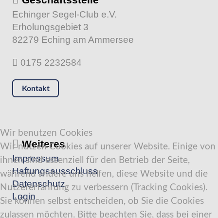
Echinger Segel-Club e.V.
Erholungsgebiet 3
82279 Eching am Ammersee
0175 2232584
Kontakt
Wir benutzen Cookies
Weiteres
Wir nutzen Cookies auf unserer Website. Einige von
Impressum
ihnen sind essenziell für den Betrieb der Seite,
Haftungsausschluss
während andere uns helfen, diese Website und die
Datenschutz
Nutzererfahrung zu verbessern (Tracking Cookies).
Login
Sie können selbst entscheiden, ob Sie die Cookies
zulassen möchten. Bitte beachten Sie, dass bei einer