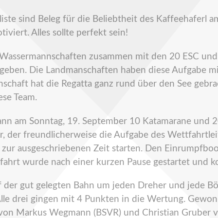
eliste sind Beleg für die Beliebtheit des Kaffeehafer
viert. Alles sollte perfekt sein!
d Wassermannschaften zusammen mit den 20 ESC und 
 ergeben. Die Landmanschaften haben diese Aufgabe mi
schaft hat die Regatta ganz rund über den See gebrac
ese Team.
nn am Sonntag, 19. September 10 Katamarane und 2
er, der freundlicherweise die Aufgabe des Wettfahrt
zur ausgeschriebenen Zeit starten. Den Einrumpfboo
fahrt wurde nach einer kurzen Pause gestartet und 
der gut gelegten Bahn um jeden Dreher und jede Böe
 Alle drei gingen mit 4 Punkten in die Wertung. Gewo
t von Markus Wegmann (BSVR) und Christian Gruber 