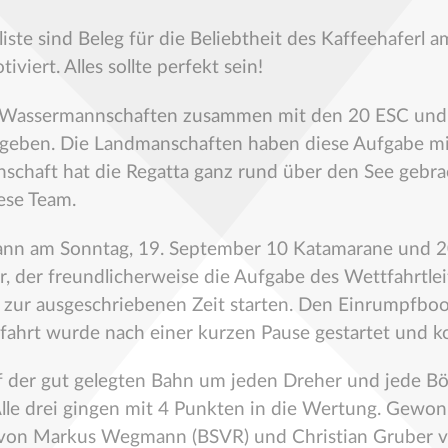
eliste sind Beleg für die Beliebtheit des Kaffeehafer
viert. Alles sollte perfekt sein!
d Wassermannschaften zusammen mit den 20 ESC und 
 ergeben. Die Landmanschaften haben diese Aufgabe mi
schaft hat die Regatta ganz rund über den See gebrac
ese Team.
nn am Sonntag, 19. September 10 Katamarane und 2
er, der freundlicherweise die Aufgabe des Wettfahrt
zur ausgeschriebenen Zeit starten. Den Einrumpfboo
fahrt wurde nach einer kurzen Pause gestartet und 
der gut gelegten Bahn um jeden Dreher und jede Böe
 Alle drei gingen mit 4 Punkten in die Wertung. Gewo
t von Markus Wegmann (BSVR) und Christian Gruber 