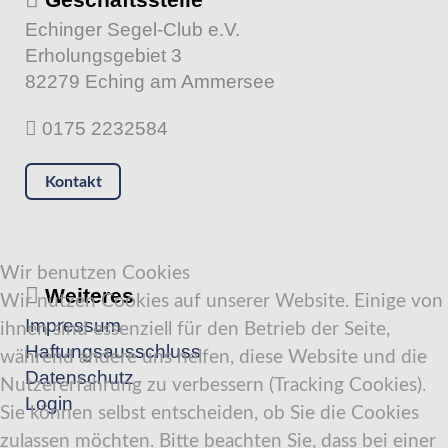
Echinger Segel-Club e.V.
Erholungsgebiet 3
82279 Eching am Ammersee
0175 2232584
Kontakt
Wir benutzen Cookies
Weiteres
Wir nutzen Cookies auf unserer Website. Einige von
Impressum
ihnen sind essenziell für den Betrieb der Seite,
Haftungsausschluss
während andere uns helfen, diese Website und die
Datenschutz
Nutzererfahrung zu verbessern (Tracking Cookies).
Login
Sie können selbst entscheiden, ob Sie die Cookies
zulassen möchten. Bitte beachten Sie, dass bei einer