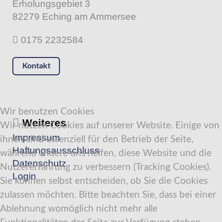
Erholungsgebiet 3
82279 Eching am Ammersee
0175 2232584
Kontakt
Wir benutzen Cookies
Weiteres
Wir nutzen Cookies auf unserer Website. Einige von
Impressum
ihnen sind essenziell für den Betrieb der Seite,
Haftungsausschluss
während andere uns helfen, diese Website und die
Datenschutz
Nutzererfahrung zu verbessern (Tracking Cookies).
Login
Sie können selbst entscheiden, ob Sie die Cookies
zulassen möchten. Bitte beachten Sie, dass bei einer
Ablehnung womöglich nicht mehr alle