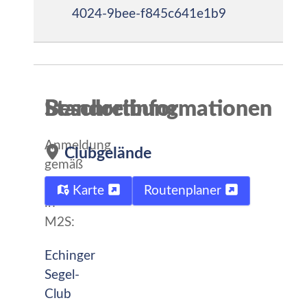
4024-9bee-f845c641e1b9
Beschreibung
Standortinformationen
Anmeldung
Clubgelände
gemäß
Ausschreibung
Karte
Routenplaner
in
M2S:
Echinger
Segel-
Club