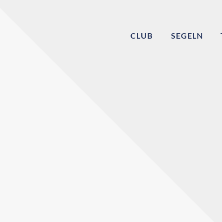
CLUB
SEGELN
Willkommen bei
Echinger Segel-Cl