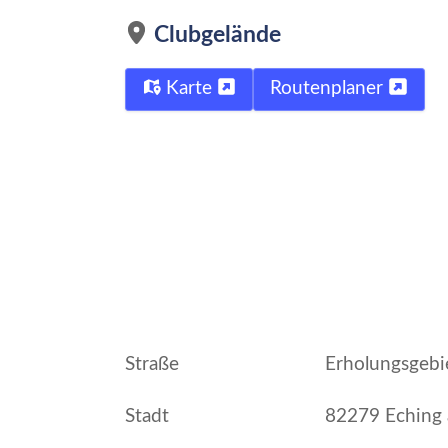
Clubgelände
Karte
Routenplaner
Straße
Erholungsgebi
Stadt
82279 Eching