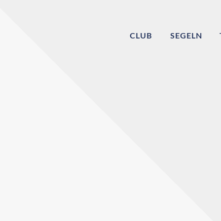
CLUB
SEGELN
Willkommen bei
Echinger Segel-Cl