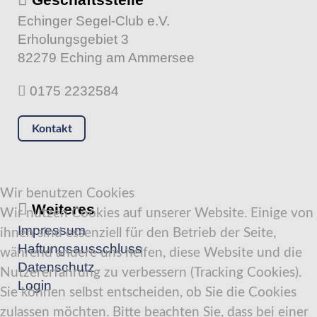
Echinger Segel-Club e.V.
Erholungsgebiet 3
82279 Eching am Ammersee
0175 2232584
Kontakt
Wir benutzen Cookies
Weiteres
Wir nutzen Cookies auf unserer Website. Einige von
Impressum
ihnen sind essenziell für den Betrieb der Seite,
Haftungsausschluss
während andere uns helfen, diese Website und die
Datenschutz
Nutzererfahrung zu verbessern (Tracking Cookies).
Login
Sie können selbst entscheiden, ob Sie die Cookies
zulassen möchten. Bitte beachten Sie, dass bei einer