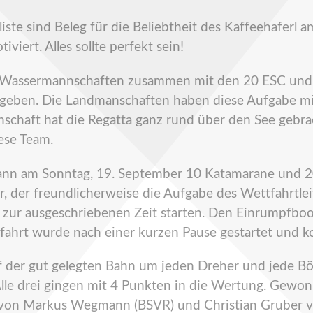
eliste sind Beleg für die Beliebtheit des Kaffeehafer
viert. Alles sollte perfekt sein!
d Wassermannschaften zusammen mit den 20 ESC und 
 ergeben. Die Landmanschaften haben diese Aufgabe mi
schaft hat die Regatta ganz rund über den See gebrac
ese Team.
nn am Sonntag, 19. September 10 Katamarane und 2
er, der freundlicherweise die Aufgabe des Wettfahrt
zur ausgeschriebenen Zeit starten. Den Einrumpfboo
fahrt wurde nach einer kurzen Pause gestartet und 
der gut gelegten Bahn um jeden Dreher und jede Böe
 Alle drei gingen mit 4 Punkten in die Wertung. Gewo
t von Markus Wegmann (BSVR) und Christian Gruber 