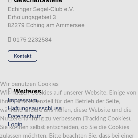
Echinger Segel-Club e.V.
Erholungsgebiet 3
82279 Eching am Ammersee
0175 2232584
Kontakt
Wir benutzen Cookies
Weiteres
Wir nutzen Cookies auf unserer Website. Einige von
Impressum
ihnen sind essenziell für den Betrieb der Seite,
Haftungsausschluss
während andere uns helfen, diese Website und die
Datenschutz
Nutzererfahrung zu verbessern (Tracking Cookies).
Login
Sie können selbst entscheiden, ob Sie die Cookies
zulassen möchten. Bitte beachten Sie, dass bei einer