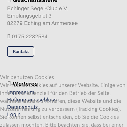
Echinger Segel-Club e.V.
Erholungsgebiet 3
82279 Eching am Ammersee
0175 2232584
Kontakt
Wir benutzen Cookies
Weiteres
Wir nutzen Cookies auf unserer Website. Einige von
Impressum
ihnen sind essenziell für den Betrieb der Seite,
Haftungsausschluss
während andere uns helfen, diese Website und die
Datenschutz
Nutzererfahrung zu verbessern (Tracking Cookies).
Login
Sie können selbst entscheiden, ob Sie die Cookies
zulassen möchten. Bitte beachten Sie, dass bei einer