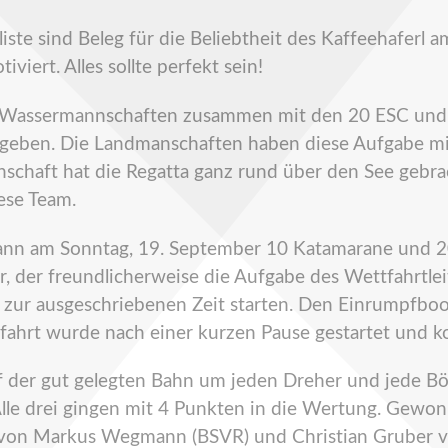
eliste sind Beleg für die Beliebtheit des Kaffeehafer
viert. Alles sollte perfekt sein!
d Wassermannschaften zusammen mit den 20 ESC und 
 ergeben. Die Landmanschaften haben diese Aufgabe mi
schaft hat die Regatta ganz rund über den See gebrac
ese Team.
nn am Sonntag, 19. September 10 Katamarane und 2
er, der freundlicherweise die Aufgabe des Wettfahrt
zur ausgeschriebenen Zeit starten. Den Einrumpfboo
fahrt wurde nach einer kurzen Pause gestartet und 
der gut gelegten Bahn um jeden Dreher und jede Böe
 Alle drei gingen mit 4 Punkten in die Wertung. Gewo
t von Markus Wegmann (BSVR) und Christian Gruber 