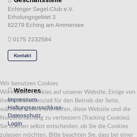
Echinger Segel-Club e.V.
Erholungsgebiet 3
82279 Eching am Ammersee
0175 2232584
Kontakt
Wir benutzen Cookies
Weiteres
Wir nutzen Cookies auf unserer Website. Einige von
Impressum
ihnen sind essenziell für den Betrieb der Seite,
Haftungsausschluss
während andere uns helfen, diese Website und die
Datenschutz
Nutzererfahrung zu verbessern (Tracking Cookies).
Login
Sie können selbst entscheiden, ob Sie die Cookies
zulassen möchten. Bitte beachten Sie, dass bei einer