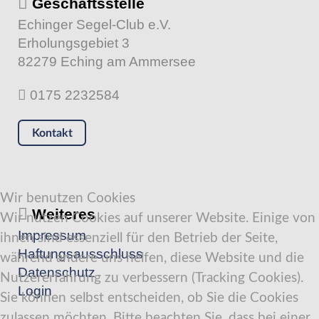
Geschäftsstelle
Echinger Segel-Club e.V.
Erholungsgebiet 3
82279 Eching am Ammersee
0175 2232584
Kontakt
Wir benutzen Cookies
Weiteres
Wir nutzen Cookies auf unserer Website. Einige von
Impressum
ihnen sind essenziell für den Betrieb der Seite,
Haftungsausschluss
während andere uns helfen, diese Website und die
Datenschutz
Nutzererfahrung zu verbessern (Tracking Cookies).
Login
Sie können selbst entscheiden, ob Sie die Cookies
zulassen möchten. Bitte beachten Sie, dass bei einer