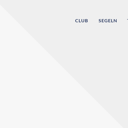
CLUB
SEGELN
Willkommen bei
Echinger Segel-Cl