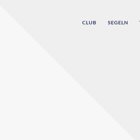
CLUB
SEGELN
Willkommen bei
Echinger Segel-Cl