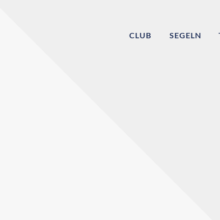
CLUB
SEGELN
Willkommen bei
Echinger Segel-Cl