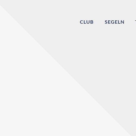
CLUB
SEGELN
Willkommen bei
Echinger Segel-Cl